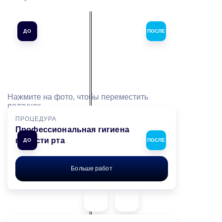
ДО
ПОСЛЕ
Нажмите на фото, чтобы переместить
ползунок
ПРОЦЕДУРА
Профессиональная гигиена
полости рта
ДО
ПОСЛЕ
Больше работ