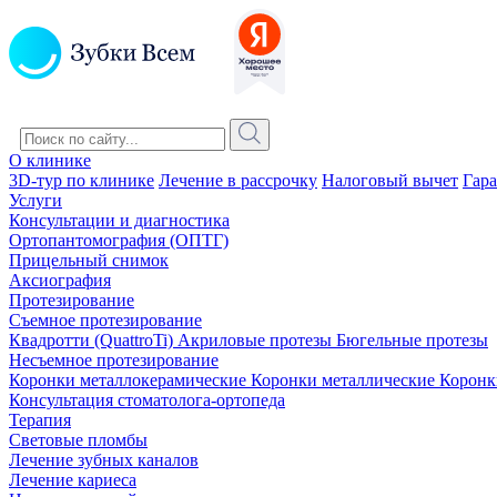
О клинике
3D-тур по клинике
Лечение в рассрочку
Налоговый вычет
Гара
Услуги
Консультации и диагностика
Ортопантомография (ОПТГ)
Прицельный снимок
Аксиография
Протезирование
Съемное протезирование
Квадротти (QuattroTi)
Акриловые протезы
Бюгельные протезы
Несъемное протезирование
Коронки металлокерамические
Коронки металлические
Коронк
Консультация стоматолога-ортопеда
Терапия
Световые пломбы
Лечение зубных каналов
Лечение кариеса