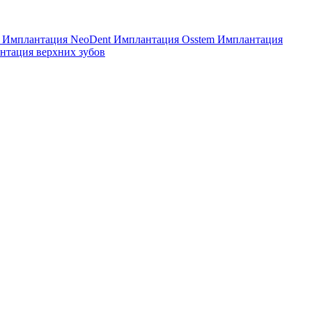
6
Имплантация NeoDent
Имплантация Osstem
Имплантация
нтация верхних зубов