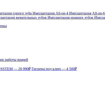
нтация одного зуба
Имплантация All-on-4
Имплантация All-on-
лантация жевательных зубов
Имплантация нижних зубов
Импла
тика
ик работы врачей
OSSTEM — 20 990₽
Гигиена под ключ — 4 500₽