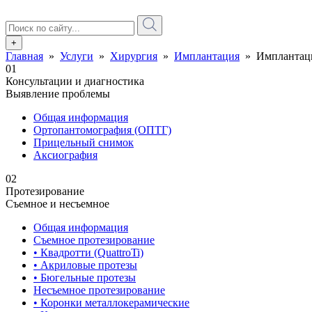
+
Главная
»
Услуги
»
Хирургия
»
Имплантация
» Имплантаци
01
Консультации и диагностика
Выявление проблемы
Общая информация
Ортопантомография (ОПТГ)
Прицельный снимок
Аксиография
02
Протезирование
Съемное и несъемное
Общая информация
Съемное протезирование
• Квадротти (QuattroTi)
• Акриловые протезы
• Бюгельные протезы
Несъемное протезирование
• Коронки металлокерамические