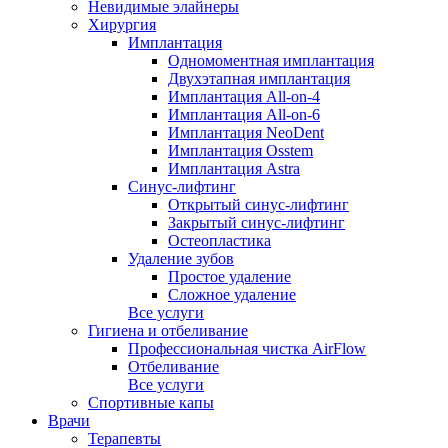
Невидимые элайнеры
Хирургия
Имплантация
Одномоментная имплантация
Двухэтапная имплантация
Имплантация All-on-4
Имплантация All-on-6
Имплантация NeoDent
Имплантация Osstem
Имплантация Astra
Синус-лифтинг
Открытый синус-лифтинг
Закрытый синус-лифтинг
Остеопластика
Удаление зубов
Простое удаление
Сложное удаление
Все услуги
Гигиена и отбеливание
Профессиональная чистка AirFlow
Отбеливание
Все услуги
Спортивные капы
Врачи
Терапевты