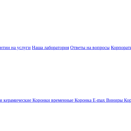
нтии на услуги
Наша лаборатория
Ответы на вопросы
Корпорат
и керамические
Коронки временные
Коронка E-max
Виниры
Ко