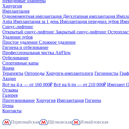
Невидимые элайнеры
Хирургия
Имплантация
Одномоментная имплантация
Двухэтапная имплантация
Импла
Astra
Имплантация за 1 день
Имплантация передних зубов
Имп
Синус-лифтинг
Открытый синус-лифтинг
Закрытый синус-лифтинг
Остеоплас
Удаление зубов
Простое удаление
Сложное удаление
Гигиена и отбеливание
Профессиональная чистка AirFlow
Отбеливание
Спортивные капы
Врачи
Терапевты
Ортопеды
Хирурги-имплантологи
Гигиенисты
Граф
Акции
Всё на 4-х — от 160 000₽
Всё на 6-ти — от 210 000₽
Имплант 
Отзывы
Галерея
Протезирование
Хирургия
Имплантация
Гигиена
Цены
Контакты
Первомайская
Щёлковская
Измайловская