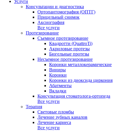
Услуги
Консультации и диагностика
Ортопантомография (ОПТГ)
Прицельный снимок
Аксиография
Все услуги
Протезирование
Съемное протезирование
Квадротти (QuattroTi)
Акриловые протезы
Бюгельные протезы
Несъемное протезирование
Коронки металлокерамические
Виниры
Коронки
Коронки из диоксида циркония
Абатменты
Вкладки
Консультация стоматолога-ортопеда
Все услуги
Терапия
Световые пломбы
Лечение зубных каналов
Лечение кариеса
Все услуги