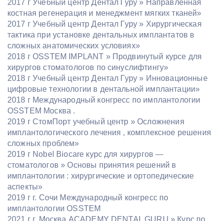
2017 г Учебный центр Дентал Гуру » Направленная
костная регенерация и менеджмент мягких тканей»
2017 г Учебный центр Дентал Гуру » Хирургическая
тактика при установке дентальных имплантатов в
сложных анатомических условиях»
2018 г OSSTEM IMPLANT » Продвинутый курсе для
хирургов стоматологов по синуслифтингу»
2018 г Учебный центр Дентал Гуру » Инновационные
цифровые технологии в дентальной имплантации»
2018 г Международный конгресс по имплантологии
OSSTEM Москва .
2019 г СтомПорт учебный центр » Осложнения
имплантологического лечения , комплексное решения
сложных проблем»
2019 г Nobel Biocare курс для хирургов —
стоматологов » Основы принятия решений в
имплантологии : хирургические и ортопедические
аспекты»
2019 г г. Сочи Международный конгресс по
имплантологии OSSTEM
2021 г г. Москва ACADEMY DENTAL GURU » Курс по