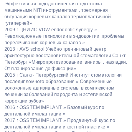
Эффективная эндодонтическая подготовка
машинными NiTi инструментами , трехмерная
обтурация корневых каналов термопластичной
гутаперчей»
2009 г ЦНИИС VDW endodontic synergy »
Революционные технологии в эндодонтии ,проблемы
перелечивания корневых каналов »
2013 г AVS school Учебно тренинговый центр
архитектурно восстановительной стоматологии Санкт-
Петербург «Микропротезирование :виниры , накладки.
От планирования до фиксации»
2015 г Санкт- Петербургский Институт стоматологии
последипломного образования » Современные
волоконные адгизивные системы в комплексном
лечении заболеваний пародонта и эстетической
коррекции зубов»
2016 г OSSTEM IMPLANT » Базовый курс по
дентальной имплантации »
2017 г OSSTEM IMPLANT » Продвинутый курс по
дентальной имплантации и костной пластике »